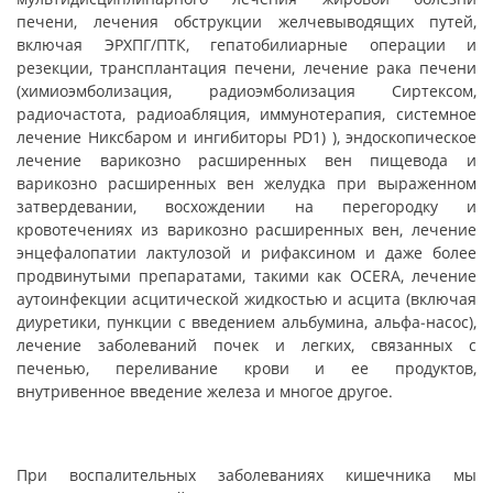
печени, лечения обструкции желчевыводящих путей,
включая ЭРХПГ/ПТК, гепатобилиарные операции и
резекции, трансплантация печени, лечение рака печени
(химиоэмболизация, радиоэмболизация Сиртексом,
радиочастота, радиоабляция, иммунотерапия, системное
лечение Никсбаром и ингибиторы PD1) ), эндоскопическое
лечение варикозно расширенных вен пищевода и
варикозно расширенных вен желудка при выраженном
затвердевании, восхождении на перегородку и
кровотечениях из варикозно расширенных вен, лечение
энцефалопатии лактулозой и рифаксином и даже более
продвинутыми препаратами, такими как OCERA, лечение
аутоинфекции асцитической жидкостью и асцита (включая
диуретики, пункции с введением альбумина, альфа-насос),
лечение заболеваний почек и легких, связанных с
печенью, переливание крови и ее продуктов,
внутривенное введение железа и многое другое
.
При воспалительных заболеваниях кишечника мы