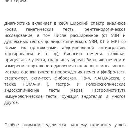
Эйн Керем
.
Диагностика включает в себя широкий спектр анализов
крови, генетические тесты, рентгенологическое
исследование, в том числе расширенное (от УЗИ и
дуплексных тестов до эндоскопического УЗИ, КТ и МРТ со
всеми их протоколами, абдоминальной ангиографии,
картирования и т. д.), биопсию печени. включая
прицельные узелки, трансъюгулярную биопсию печени и
измерение портального давления в печени, неинвазивные
методы оценки тяжести повреждения печени (фибро-тест,
стеато-тест, акти-тест, фиброскан, Fib-4, NAFLD-Score, а
также HOMA-IR ), гастро- и колоноскопические
эндоскопические тесты (через Гастроинститут),
иммунологические тесты, функция эндотелия и многое
другое
.
Особое внимание уделяется раннему скринингу узлов