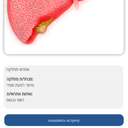
אחראי מחלקה
מנהל/ת מחלקה:
פרופ' רפעת ספדי
אח/ות אחראי/ת:
ראמי גנטוס
назначить встречу