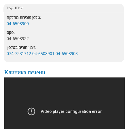
יצירת קשר
טלפן מזכירות מחלקה:
04-6508900
פקס:
04-6508922
זימון תורים בטלפון:
074-7231712 04-6508901 04-6508903
Клиника печени