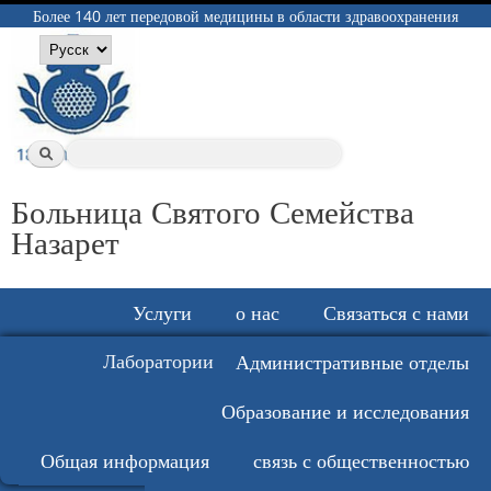
Перейти к
Более 140 лет передовой медицины в области здравоохранения
основному
Языки
содержанию
Форма поиска
Поиск
Больница Святого Семейства
Назарет
Услуги
о нас
Связаться с нами
Лаборатории
Клиники
Отделения
Административные отделы
Аптека
Институты
Образование и исследования
Другие профессии здравоохранения
Общая информация
связь с общественностью