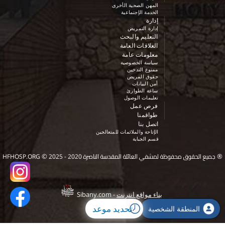
المهن الصحية الأخرى
الخدمة الإجتماعية
إدارة
إدارة التمريض
التعليم والبحث
العلاقات العامة
معلومات عامة
سياسة الخصوصية
ممنوع التدخين
حقوق المريض
أمن البيانات
ساعة الطوارئ
تعليمات الوصول
فرص عمل
طواقمنا
اتصل بنا
الإتاحة والملائمات للمتعالجين
قسم الجباية
©
®
جميع الحقوق محفوظة لمشفي العائلة المقدسة الناصرة 2020 - 2025
HFHOSP.ORG
بناء مواقع انترنت
-
Sibany.com
تحديد موعد
المنطقة الشخصية