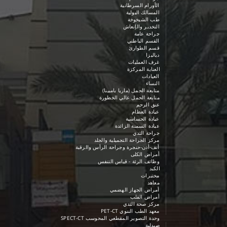
الأورام السرطانية
المسالك البولية
طب الشيخوخة
التخدير والإنعاش
جراحة عامة
القسم الباطني
قسم الطوارئ
دياليزا
غرف العمليات
العناية المركزة
العيادات
النساء
متابعة الحمل (ماريا بامبينا)
متابعة الحمل عالي الخطورة
عنق الرحم
عيادة العظام
عيادة الحساسية
عيادة السمنة الزائدة
جراحة الثدي
مركز الجراحة التجميلية والجلد
أنف-أذن-حنجرة وجراحة الرأس والرقبة
أمراض الكلى
وظائف الرئة - قياس التنفس
الكبد
مختبرات
معاهد
أمراض الجهاز الهضمي
أمراض القلب
مركز صحة الثدي
معهد الطب الننوي PET-CT
وحدة التصوير المقطعي المحوسب SPECT-CT
صيدلية