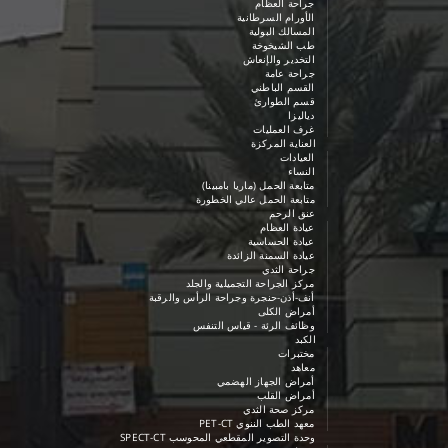
جراحة العظام
الأورام السرطانية
المسالك البولية
طب الشيخوخة
التخدير والإنعاش
جراحة عامة
القسم الباطني
قسم الطوارئ
دياليزا
غرف العمليات
العناية المركزة
العيادات
النساء
متابعة الحمل (ماريا بامبينا)
متابعة الحمل عالي الخطورة
عنق الرحم
عيادة العظام
عيادة الحساسية
عيادة السمنة الزائدة
جراحة الثدي
مركز الجراحة التجميلية والجلد
أنف-أذن-حنجرة وجراحة الرأس والرقبة
أمراض الكلى
وظائف الرئة - قياس التنفس
الكبد
مختبرات
معاهد
أمراض الجهاز الهضمي
أمراض القلب
مركز صحة الثدي
معهد الطب الننوي PET-CT
وحدة التصوير المقطعي المحوسب SPECT-CT