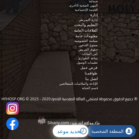
صيدلية
المهن الصحية الأخرى
الخدمة الإجتماعية
إدارة
إدارة التمريض
التعليم والبحث
العلاقات العامة
معلومات عامة
سياسة الخصوصية
ممنوع التدخين
حقوق المريض
أمن البيانات
ساعة الطوارئ
تعليمات الوصول
فرص عمل
طواقمنا
اتصل بنا
الإتاحة والملائمات للمتعالجين
قسم الجباية
©
®
جميع الحقوق محفوظة لمشفي العائلة المقدسة الناصرة 2020 - 2025
HFHOSP.ORG
بناء مواقع انترنت
-
Sibany.com
تحديد موعد
المنطقة الشخصية