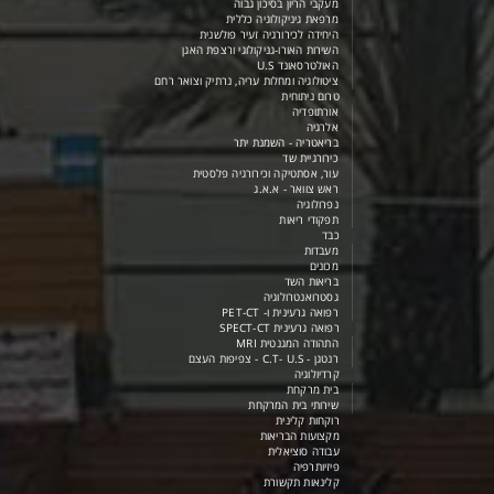
מעקבי הריון בסיכון גבוה
מרפאת גיניקולוגיה כללית
היחידה לכירורגיה זעיר פולשנית
השירות האורו-גניקולוגי ורצפת האגן
האולטרסאונד U.S
ציטולוגיה ומחלות עריה, נרתיק וצואר רחם
טרום ניתוחית
אורתופדיה
אלרגיה
בריאטריה - השמנת יתר
כירורגיית שד
עור, אסתטיקה וכירורגיה פלסטית
ראש צוואר - א.א.ג
נפרולוגיה
תפקודי ריאות
כבד
מעבדות
מכונים
בריאות השד
גסטרואנטרולוגיה
רפואה גרעינית ו- PET-CT
רפואה גרעינית SPECT-CT
התהודה המגנטית MRI
רנטגן - C.T- U.S - צפיפות העצם
קרדיולוגיה
בית מרקחת
שירותי בית המרקחת
רוקחות קלינית
מקצועות הבריאות
עבודה סוציאלית
פיזיותרפיה
קלינאות תקשורת