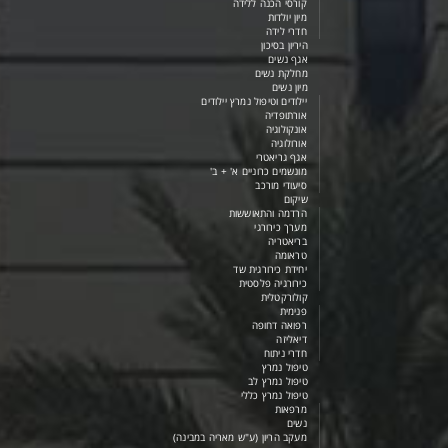
קורסי הכנה ללידה
מיון יולדות
חדרי לידה
היריון בסיכון
אגף נשים
מחלקת נשים
מיון נשים
יילודים וטיפול נמרץ יילודים
אורתופדיה
אונקולוגיה
אורולוגיה
אגף גריאטרי
מונשמים כרוניים א' + ב'
סיעודי מורכב
שיקום
הרדמה והתאוששות
מערך כירורגי
בריאטריה
טראומה
יחידת כירורגית שד
כירורגיה פלסטית
קולורקטלית
פנימית
רפואה דחופה
דיאליזה
חדרי ניתוח
טיפול נמרץ
טיפול נמרץ לב
טיפול נמרץ כללי
מרפאות
נשים
מעקב הריון (ע"ש מאריה במבינה)