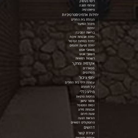
ריפוי בעיסוק
שירותי תזונה
פיזיותרפיה
יחידות אדמיניסטרטיביות
הנהלת בית החולים
מינהל הסיעוד
יחידות
בריאות הסביבה
יחידת אבטחת איכות
יחידת בטיחות הטיפול
יחידת מניעת זיהומים
משאבי אנוש
משאבי אנוש
רשומות רפואיות
אקדמיה ומחקר
סטאז'רים
סטודנטים
יחסי ציבור
עמותת ידידי בית החולים
קיר תומכים
מידע כללי
מדיניות פרטיות
איסור עישון
זכויות המטופל
אבטחת מידע
שעת חירום
הוראות הגעה
פרוטוקולים רפואיים
דרושים
יצירת קשר
אבידות ומציאות