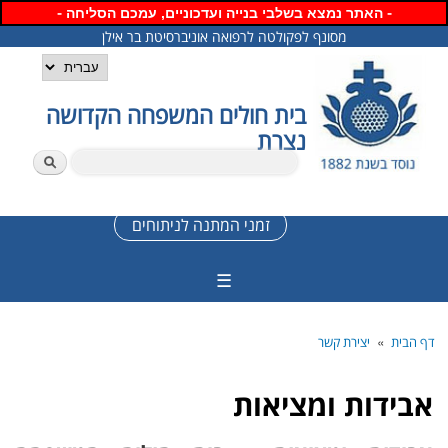
-
דילוג
-
האתר נמצא
בשלבי בנייה ועדכוניים, עמכם הסליחה
לתוכן
מסונף לפקולטה לרפואה אוניברסיטת בר אילן
העיקרי
שפות
בית חולים המשפחה הקדושה
נצרת
חיפוש
טופס חיפוש
זמני המתנה לניתוחים
☰
»
דף הבית
יצירת קשר
הינך נמצא כאן
אבידות ומציאות