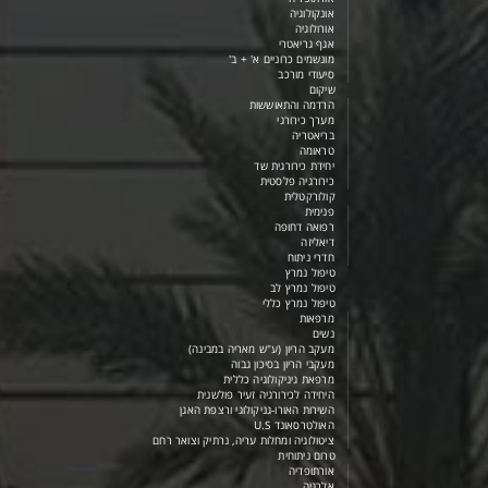
אונקולוגיה
אורולוגיה
אגף גריאטרי
מונשמים כרוניים א' + ב'
סיעודי מורכב
שיקום
הרדמה והתאוששות
מערך כירורגי
בריאטריה
טראומה
יחידת כירורגית שד
כירורגיה פלסטית
קולורקטלית
פנימית
רפואה דחופה
דיאליזה
חדרי ניתוח
טיפול נמרץ
טיפול נמרץ לב
טיפול נמרץ כללי
מרפאות
נשים
מעקב הריון (ע"ש מאריה במבינה)
מעקבי הריון בסיכון גבוה
מרפאת גיניקולוגיה כללית
היחידה לכירורגיה זעיר פולשנית
השירות האורו-גניקולוגי ורצפת האגן
האולטרסאונד U.S
ציטולוגיה ומחלות עריה, נרתיק וצואר רחם
טרום ניתוחית
אורתופדיה
אלרגיה