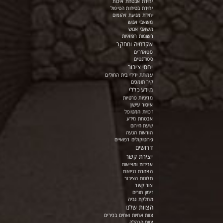
יחידת אבטחת איכות
יחידת בטיחות הטיפול
יחידת מניעת זיהומים
משאבי אנוש
משאבי אנוש
רשומות רפואיות
אקדמיה ומחקר
סטאז'רים
סטודנטים
יחסי ציבור
עמותת ידידי בית החולים
קיר תומכים
מידע כללי
מדיניות פרטיות
איסור עישון
זכויות המטופל
אבטחת מידע
שעת חירום
הוראות הגעה
פרוטוקולים רפואיים
דרושים
יצירת קשר
אבידות ומציאות
הצהרת נגישות
תלונות הציבור
צור קשר
זימון תורים
מחלקת גביה
הצוות שלנו
צוות אחיות ואחים בכירים
צוות הנהלה