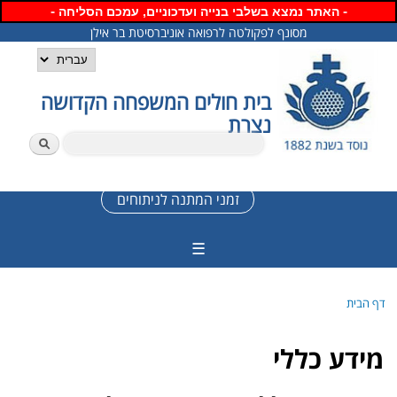
-
דילוג
-
האתר נמצא
בשלבי בנייה ועדכוניים, עמכם הסליחה
לתוכן
מסונף לפקולטה לרפואה אוניברסיטת בר אילן
העיקרי
שפות
בית חולים המשפחה הקדושה
נצרת
חיפוש
טופס חיפוש
זמני המתנה לניתוחים
☰
דף הבית
הינך נמצא כאן
מידע כללי