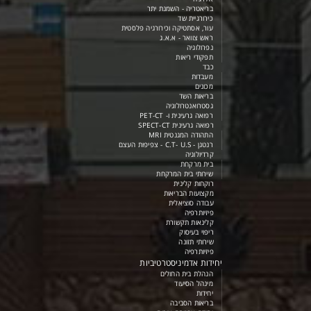
בריאטריה - השמנת יתר
כירורגיית שד
עור, אסתטיקה וכירורגיה פלסטית
ראש צוואר - א.א.ג
נפרולוגיה
תפקודי ריאות
כבד
מעבדות
מכונים
בריאות השד
גסטרואנטרולוגיה
רפואה גרעינית ו- PET-CT
רפואה גרעינית SPECT-CT
התהודה המגנטית MRI
רנטגן - C.T- U.S - צפיפות העצם
קרדיולוגיה
בית מרקחת
שירותי בית המרקחת
רוקחות קלינית
מקצועות הבריאות
עבודה סוציאלית
פיזיותרפיה
קלינאות תקשורת
ריפוי בעיסוק
שירותי תזונה
פיזיותרפיה
יחידות אדמיניסטרטיביות
הנהלת בית החולים
מינהל הסיעוד
יחידות
בריאות הסביבה