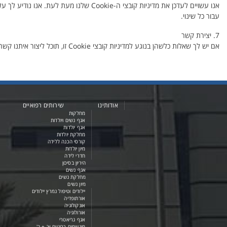
עבור כל שינוי.
7. יצירת קשר
אם יש לך שאלות כלשהן בנוגע למדיניות קובצי Cookie זו, תוכל ליצור איתנו קשר ב: 04-6508900
אודותינו
שירותים רפואיים
מחלקות
אגף נשים ויולדות
אגף יולדות
מחלקת יולדות
קורסי הכנה ללידה
מיון יולדות
חדרי לידה
היריון בסיכון
אגף נשים
מחלקת נשים
מיון נשים
יילודים וטיפול נמרץ יילודים
אורתופדיה
אונקולוגיה
אורולוגיה
אגף גריאטרי
מונשמים כרוניים א' + ב'