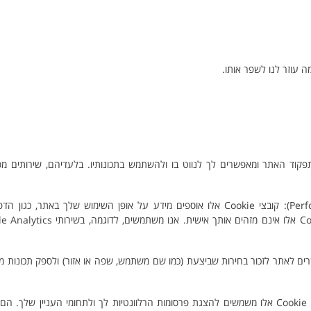
ה עוזר לנו לשפר אותו.
(Necessary Cookies): קובצי Cookie אלו חיוניים לתפקוד האתר ומאפשרים לך לנווט בו ולהשתמש בתכונותיו. בלעדיהם, שיר
קובצי Cookie של ביצועים ואנליטיקה (Performance and Analytics Cookies): קובצי Cookie אלו אוספים מידע על אופן השימו
קציונליים (Functional Cookies): קובצי Cookie אלו מאפשרים לאתר לזכור בחירות שביצעת (כמו שם משתמש, שפה או אזור) ולספק
קובצי Cookie של שיווק / מיקוד (Marketing / Targeting Cookies): קובצי Cookie אלו משמשים להצגת פרסומות הרלוונטיות לך ולתחומי 