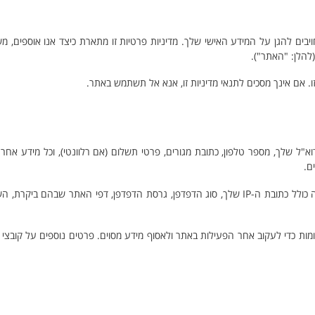
יבים להגן על המידע האישי שלך. מדיניות פרטיות זו מתארת כיצד אנו אוספים, 
להלן: "האתר").
. אם אינך מסכים לתנאי מדיניות זו, אנא אל תשתמש באתר.
דוא"ל שלך, מספר טלפון, כתובת מגורים, פרטי תשלום (אם רלוונטי), וכל מידע אח
ם.
מידע שימוש (נתוני שימוש): מידע הנאסף באופן אוטומטי בעת השימוש באתר. זה כולל כתובת ה-IP שלך, סוג הדפדפן, גרסת הדפדפן, דפי