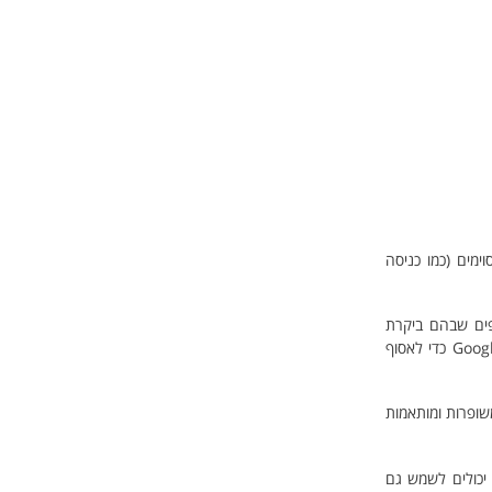
ותים מסוימים (כמו כניסה
ש שלך באתר, כגון הדפים שבהם ביקרת
והקישורים שעליהם לחצת. מידע זה משמש לשיפור ביצועי האתר. קובצי Cookie אלו אינם מזהים אותך אישית. אנו משתמשים, לדוגמה, בשירותי Google Analytics כדי לאסוף
 תכונות משופרות ומותאמות
העניין שלך. הם יכולים לשמש גם