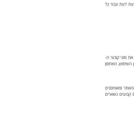
מעת לעת עבור כל
להבין מהם קובצי Cookie, כיצד אנו משתמשים בהם, את סוגי קובצי ה-
 וכיצד לשלוט בהעדפות קובצי ה-Cookie. למידע נוסף על אופן השימוש, האחסון
מהאתר ומאוחסנים
במכשיר שלך. קובצי Cookie יכולים להיות "קובצי Cookie קבועים" (Persistent Cookies) או "קובצי Cookie של הפעלה" (Session Cookies). קובצי Cookie קבועים נשארים