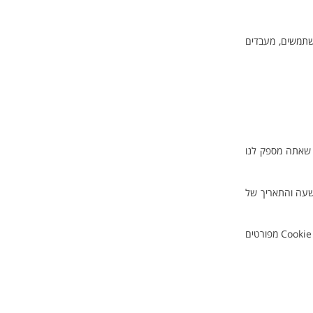
משתמשים, מעבדים
ר שאתה מספק לנו
 האתר שבהם ביקרת, השעה והתאריך של
נתוני מעקב וקובצי Cookie: אנו משתמשים בקובצי Cookie וטכנולוגיות מעקב דומות כדי לעקוב אחר הפעילות באתר ולאסוף מידע מסוים. פרטים נוספים על קובצי Cookie מפורטים