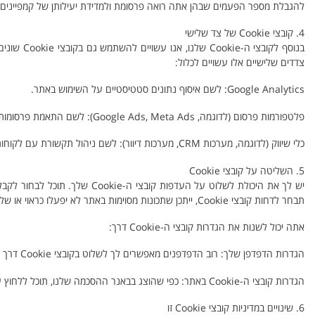
להגבלת מספר הפעמים שבהן אתה רואה פרסומת ולמדידת יעילותן של קמפיינים פרסומיים. קובצי Cookie אלו מוגדרים בדרך כלל על י
4. קובצי Cookie של צד שלישי
בנוסף לקו
צדדים שלישיים אלו עשויים לכלול:
Google Analytics: לשם איסוף נתונים סטטיסטיים על השימוש באתר.
פלטפורמות פרסום (לדוגמה, Google Ads, Meta Ads): לשם התאמת פרסומות למשתמשים.
כלי שיווק (לדוגמה, מערכות CRM, מערכות דיוור): לשם ניהול תקשורת עם לקוחות.
5. השליטה על קובצי Cookie
תבחר לדחות קובצי Cookie, ייתכן שתכונות מסוימות באתר לא יפעלו כראוי או שלא תוכל לנצל אותן במלואן.
אתה יכול לשנות את הגדרות קובצי ה-Cookie דרך:
הגדרות הדפדפן שלך: רוב הדפדפנים מאפשרים לך לשלוט בקובצי Cookie דרך הגדרות הדפדפן. תוכל למצוא מידע נוסף על ניהול קובצי Cookie בדפדפן שלך
הגדרות קובצי ה-Cookie באתר: כפי שהוצג בבאנר ההסכמה שלנו, תוכל ללחוץ על "נהל העדפות" כדי להתאים באופן ספציפי אילו קטגוריות של קובצי Cookie אתה מעוניין לאפשר.
6. שינויים במדיניות קובצי Cookie זו