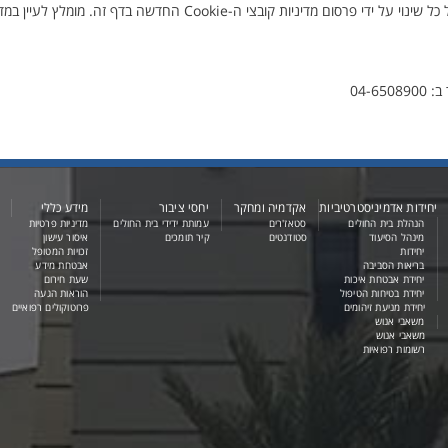
אנו עשויים לעדכן את מדיניות קובצי ה-Cookie שלנו מעת לעת. אנו נודיע לך על כל שינוי על ידי פרסום מדיניות קובצ
יחידות אדמיניסטרטיביות
אקדמיה ומחקר
יחסי ציבור
מידע כללי
הנהלת בית החולים
סטאז'רים
עמותת ידידי בית החולים
מדיניות פרטיות
מינהל הסיעוד
סטודנטים
קיר תומכים
איסור עישון
יחידות
זכויות המטופל
בריאות הסביבה
אבטחת מידע
יחידת אבטחת איכות
שעת חירום
יחידת בטיחות הטיפול
הוראות הגעה
יחידת מניעת זיהומים
פרוטוקולים רפואיים
משאבי אנוש
משאבי אנוש
רשומות רפואיות