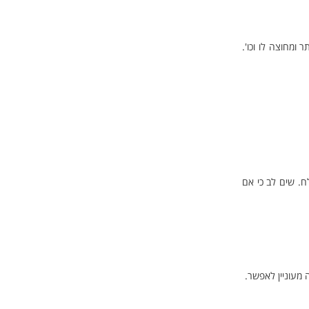
סומות באתר ומחוצה לו וכו'.
 קובצי ה-Cookie שלך. תוכל לבחור לקבל או לדחות את קובצי ה-Cookie, או לבחור לקבל הודעה כאשר קובץ Cookie נשלח. שים לב כי אם