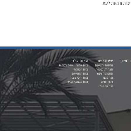
י ה-Cookie החדשה בדף זה. מומלץ לעיין במדיניות זו מעת לעת
דרושים
יצירת קשר
הצוות שלנו
אבידות ומציאות
צוות אחיות ואחים בכירים
הצהרת נגישות
צוות הנהלה
תלונות הציבור
צוות הרופאים
צור קשר
צוות יחסי ציבור
זימון תורים
צוות משאבי אנוש
מחלקת גביה