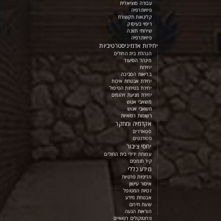
עבודה סוציאלית
פיזיותרפיה
קלינאות תקשורת
ריפוי בעיסוק
שירותי תזונה
פיזיותרפיה
יחידות אדמיניסטרטיביות
הנהלת בית החולים
מינהל הסיעוד
יחידות
בריאות הסביבה
יחידת אבטחת איכות
יחידת בטיחות הטיפול
יחידת מניעת זיהומים
משאבי אנוש
משאבי אנוש
רשומות רפואיות
אקדמיה ומחקר
סטאז'רים
סטודנטים
יחסי ציבור
עמותת ידידי בית החולים
קיר תומכים
מידע כללי
מדיניות פרטיות
איסור עישון
זכויות המטופל
אבטחת מידע
שעת חירום
הוראות הגעה
פרוטוקולים רפואיים