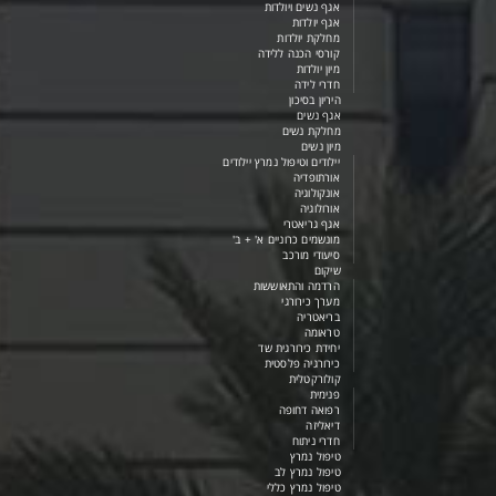
אגף נשים ויולדות
אגף יולדות
מחלקת יולדות
קורסי הכנה ללידה
מיון יולדות
חדרי לידה
היריון בסיכון
אגף נשים
מחלקת נשים
מיון נשים
יילודים וטיפול נמרץ יילודים
אורתופדיה
אונקולוגיה
אורולוגיה
אגף גריאטרי
מונשמים כרוניים א' + ב'
סיעודי מורכב
שיקום
הרדמה והתאוששות
מערך כירורגי
בריאטריה
טראומה
יחידת כירורגית שד
כירורגיה פלסטית
קולורקטלית
פנימית
רפואה דחופה
דיאליזה
חדרי ניתוח
טיפול נמרץ
טיפול נמרץ לב
טיפול נמרץ כללי