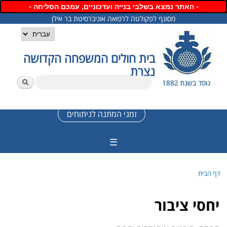
-
דילוג
-
האתר נמצא
בשלבי בנייה ועדכוניים, עמכם הסליחה
לתוכן
מסונף לפקולטה לרפואה אוניברסיטת בר אילן
העיקרי
שפות
בית חולים המשפחה הקדושה
נצרת
חיפוש
טופס חיפוש
זמני המתנה לניתוחים
☰
דף הבית
הינך נמצא כאן
יחסי ציבור