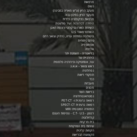
מרפאות
נשים
מעקב הריון (ע"ש מאריה במבינה)
מעקבי הריון בסיכון גבוה
מרפאת גיניקולוגיה כללית
היחידה לכירורגיה זעיר פולשנית
השירות האורו-גניקולוגי ורצפת האגן
האולטרסאונד U.S
ציטולוגיה ומחלות עריה, נרתיק וצואר רחם
טרום ניתוחית
אורתופדיה
אלרגיה
בריאטריה - השמנת יתר
כירורגיית שד
עור, אסתטיקה וכירורגיה פלסטית
ראש צוואר - א.א.ג
נפרולוגיה
תפקודי ריאות
כבד
מעבדות
מכונים
בריאות השד
גסטרואנטרולוגיה
רפואה גרעינית ו- PET-CT
רפואה גרעינית SPECT-CT
התהודה המגנטית MRI
רנטגן - C.T- U.S - צפיפות העצם
קרדיולוגיה
בית מרקחת
שירותי בית המרקחת
רוקחות קלינית
מקצועות הבריאות