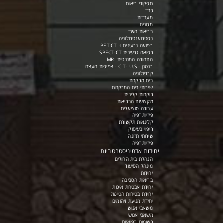
תפקודי ריאות
כבד
מעבדות
מכונים
בריאות השד
גסטרואנטרולוגיה
רפואה גרעינית ו- PET-CT
רפואה גרעינית SPECT-CT
התהודה המגנטית MRI
רנטגן - C.T- U.S - צפיפות העצם
קרדיולוגיה
בית מרקחת
שירותי בית המרקחת
רוקחות קלינית
מקצועות הבריאות
עבודה סוציאלית
פיזיותרפיה
קלינאות תקשורת
ריפוי בעיסוק
שירותי תזונה
פיזיותרפיה
יחידות אדמיניסטרטיביות
הנהלת בית החולים
מינהל הסיעוד
יחידות
בריאות הסביבה
יחידת אבטחת איכות
יחידת בטיחות הטיפול
יחידת מניעת זיהומים
משאבי אנוש
משאבי אנוש
רשומות רפואיות