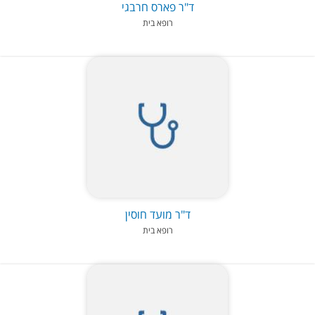
ד"ר פארס חרבגי
רופא בית
ד"ר מועד חוסין
רופא בית