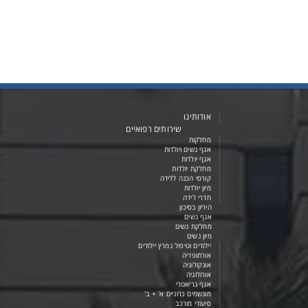
אודותינו
שירותים רפואיים
מחלקות
אגף נשים ויולדות
אגף יולדות
מחלקת יולדות
קורסי הכנה ללידה
מיון יולדות
חדרי לידה
היריון בסיכון
אגף נשים
מחלקת נשים
מיון נשים
יילודים וטיפול נמרץ יילודים
אורתופדיה
אונקולוגיה
אורולוגיה
אגף גריאטרי
מונשמים כרוניים א' + ב'
סיעודי מורכב