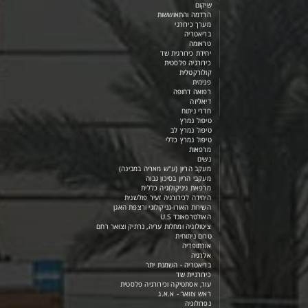
שיקום
הרדמה והתאוששות
מערך כירורגי
בריאטריה
טראומה
יחידת כירורגית שד
כירורגיה פלסטית
קולורקטלית
פנימית
רפואה דחופה
דיאליזה
חדרי ניתוח
טיפול נמרץ
טיפול נמרץ לב
טיפול נמרץ כללי
מרפאות
נשים
מעקב הריון (ע"ש מאריה במבינה)
מעקבי הריון בסיכון גבוה
מרפאת גיניקולוגיה כללית
היחידה לכירורגיה זעיר פולשנית
השירות האורו-גניקולוגי ורצפת האגן
האולטרסאונד U.S
ציטולוגיה ומחלות עריה, נרתיק וצואר רחם
טרום ניתוחית
אורתופדיה
אלרגיה
בריאטריה - השמנת יתר
כירורגיית שד
עור, אסתטיקה וכירורגיה פלסטית
ראש צוואר - א.א.ג
נפרולוגיה