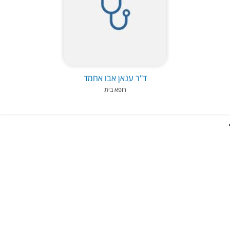
ד"ר ענאן אבו אחמד
רופא בית