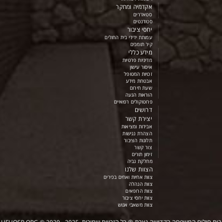
אקדמיה ומחקר
סטאז'רים
סטודנטים
יחסי ציבור
עמותת ידידי בית החולים
קיר תומכים
מידע כללי
מדיניות פרטיות
איסור עישון
זכויות המטופל
אבטחת מידע
שעת חירום
הוראות הגעה
פרוטוקולים רפואיים
דרושים
יצירת קשר
אבידות ומציאות
הצהרת נגישות
תלונות הציבור
צור קשר
זימון תורים
מחלקת גביה
הצוות שלנו
צוות אחיות ואחים בכירים
צוות הנהלה
צוות הרופאים
צוות יחסי ציבור
צוות משאבי אנוש
בית חולים המשפחה הקדושה נצרת
®
כל הזכויות שמורות