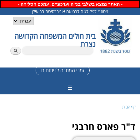
-
דילוג
-
האתר נמצא
בשלבי בנייה ועדכוניים, עמכם הסליחה
לתוכן
מסונף לפקולטה לרפואה אוניברסיטת בר אילן
העיקרי
שפות
בית חולים המשפחה הקדושה
נצרת
טופס חיפוש
חיפוש
זמני המתנה לניתוחים
☰
הינך נמצא כאן
דף הבית
ד"ר פארס חרבגי